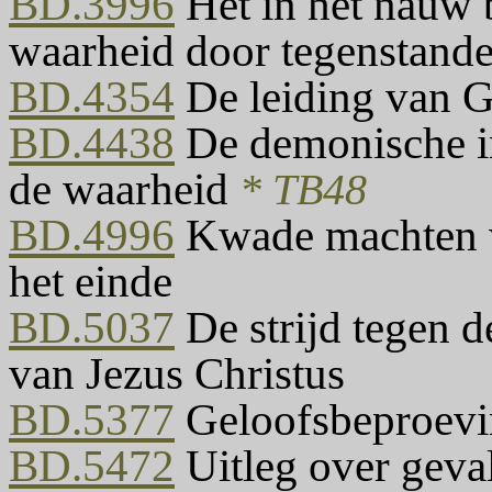
BD.3996
Het in het nauw 
waarheid door tegenstand
BD.4354
De leiding van Go
BD.4438
De demonische inv
de waarheid
* TB48
BD.4996
Kwade machten wo
het einde
BD.5037
De strijd tegen d
van Jezus Christus
BD.5377
Geloofsbeproevin
BD.5472
Uitleg over geva