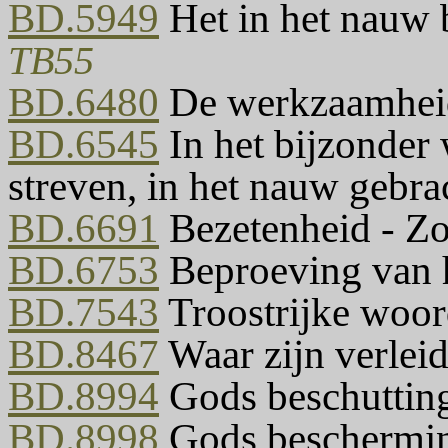
BD.5949
Het in het nauw 
TB55
BD.6480
De werkzaamheid 
BD.6545
In het bijzonder 
streven, in het nauw gebr
BD.6691
Bezetenheid - Zo
BD.6753
Beproeving van h
BD.7543
Troostrijke woo
BD.8467
Waar zijn verlei
BD.8994
Gods beschutting 
BD.8998
Gods beschermin