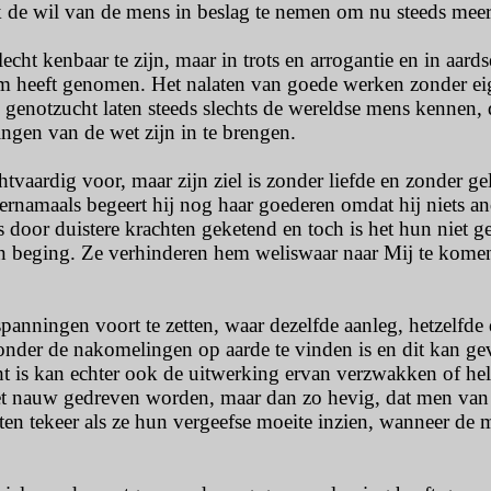
 de wil van de mens in beslag te nemen om nu steeds meer 
lecht kenbaar te zijn, maar in trots en arrogantie en in aard
em heeft genomen. Het nalaten van goede werken zonder ei
enotzucht laten steeds slechts de wereldse mens kennen, d
ngen van de wet zijn in te brengen.
aardig voor, maar zijn ziel is zonder liefde en zonder gelo
ernamaals begeert hij nog haar goederen omdat hij niets and
oor duistere krachten geketend en toch is het hun niet gel
gen beging. Ze verhinderen hem weliswaar naar Mij te kom
anningen voort te zetten, waar dezelfde aanleg, hetzelfde
onder de nakomelingen op aarde te vinden is en dit kan ge
cht is kan echter ook de uitwerking ervan verzwakken of
n het nauw gedreven worden, maar dan zo hevig, dat men va
ten tekeer als ze hun vergeefse moeite inzien, wanneer de