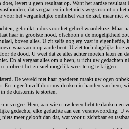
 doet, levert u geen resultaat op. Want het aardse resultaat i
 vasthouden, dat vergaat en in het niets wegstroomt op h
r voor het vergankelijke omhulsel van de ziel, maar niet voo
hten, gebruikt u dus voor het geheel waardeloze. Maar naar
 laat haar in grootste nood, ofschoon u de mogelijkheid z
lsel, boven alles. U zit zelfs nog erg vast in eigenliefde, i
oeve waarvan u op aarde bent. U ziet toch dagelijks hoe ver
r de dood. U weet dat ze alles achter moeten laten en dat 
iet. En al vergaat alles om u heen, u richt uw gedachten nie
 probeert het zo snel mogelijk weer terug te krijgen.
isterd. De wereld met haar goederen maakt uw ogen onbek
n. En u geeft uzelf door uw denken in handen van hem, wiens
n de duisternis te storten.
 en u vergeet Hem, aan wie u uw leven hebt te danken en v
lijke gedachte, elke gedachte aan een verantwoording. U wi
niets meer gelooft dan dat, wat voor u zichtbaar en tastbaar