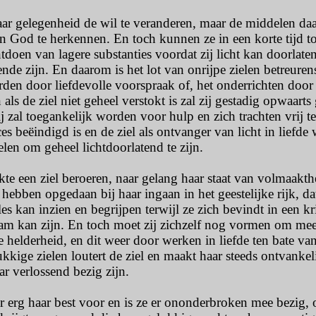
ar gelegenheid de wil te veranderen, maar de middelen daar
n God te herkennen. En toch kunnen ze in een korte tijd tot h
doen van lagere substanties voordat zij licht kan doorlaten
ende zijn. En daarom is het lot van onrijpe zielen betreur
den door liefdevolle voorspraak of, het onderrichten door
 als de ziel niet geheel verstokt is zal zij gestadig opwaart
j zal toegankelijk worden voor hulp en zich trachten vrij t
ces beëindigd is en de ziel als ontvanger van licht in lief
len om geheel lichtdoorlatend te zijn.
rkte een ziel beroeren, naar gelang haar staat van volmaakth
 hebben opgedaan bij haar ingaan in het geestelijke rijk, da
es kan inzien en begrijpen terwijl ze zich bevindt in een kr
am kan zijn. En toch moet zij zichzelf nog vormen om mee
te helderheid, en dit weer door werken in liefde ten bate 
kkige zielen loutert de ziel en maakt haar steeds ontvankeli
ar verlossend bezig zijn.
r erg haar best voor en is ze er ononderbroken mee bezig, 