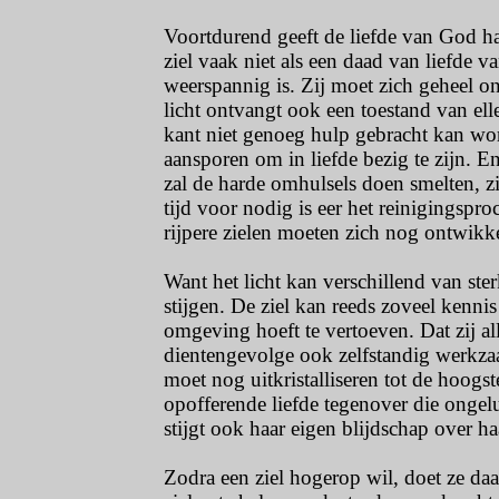
Voortdurend geeft de liefde van God ha
ziel vaak niet als een daad van liefde va
weerspannig is. Zij moet zich geheel ont
licht ontvangt ook een toestand van ell
kant niet genoeg hulp gebracht kan wor
aansporen om in liefde bezig te zijn. En
zal de harde omhulsels doen smelten, zi
tijd voor nodig is eer het reinigingspro
rijpere zielen moeten zich nog ontwikke
Want het licht kan verschillend van ste
stijgen. De ziel kan reeds zoveel kennis
omgeving hoeft te vertoeven. Dat zij all
dientengevolge ook zelfstandig werkza
moet nog uitkristalliseren tot de hoogs
opofferende liefde tegenover die ongelu
stijgt ook haar eigen blijdschap over ha
Zodra een ziel hogerop wil, doet ze daa