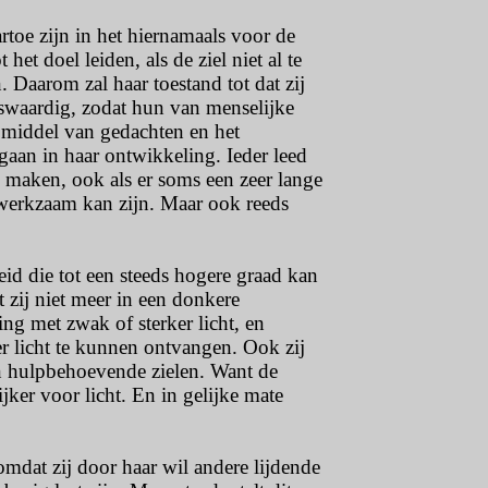
toe zijn in het hiernamaals voor de
et doel leiden, als de ziel niet al te
. Daarom zal haar toestand tot dat zij
enswaardig, zodat hun van menselijke
 middel van gedachten en het
s gaan in haar ontwikkeling. Ieder leed
e maken, ook als er soms een zeer lange
de werkzaam kan zijn. Maar ook reeds
eid die tot een steeds hogere graad kan
t zij niet meer in een donkere
ing met zwak of sterker licht, en
r licht te kunnen ontvangen. Ook zij
van hulpbehoevende zielen. Want de
jker voor licht. En in gelijke mate
omdat zij door haar wil andere lijdende